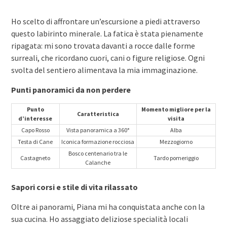
Ho scelto di affrontare un’escursione a piedi attraverso
questo labirinto minerale. La fatica è stata pienamente
ripagata: mi sono trovata davanti a rocce dalle forme
surreali, che ricordano cuori, cani o figure religiose. Ogni
svolta del sentiero alimentava la mia immaginazione.
Punti panoramici da non perdere
Punto
Momento migliore per la
Caratteristica
d’interesse
visita
Capo Rosso
Vista panoramica a 360°
Alba
Testa di Cane
Iconica formazione rocciosa
Mezzogiorno
Bosco centenario tra le
Castagneto
Tardo pomeriggio
Calanche
Sapori corsi e stile di vita rilassato
Oltre ai panorami, Piana mi ha conquistata anche con la
sua cucina. Ho assaggiato deliziose specialità locali