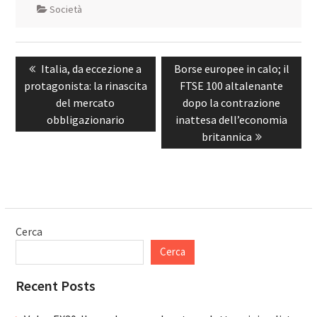
Società
Navigazione
Previous
Next
Italia, da eccezione a
Borse europee in calo; il
articoli
post:
post:
protagonista: la rinascita
FTSE 100 altalenante
del mercato
dopo la contrazione
obbligazionario
inattesa dell’economia
britannica
Cerca
Cerca
Recent Posts