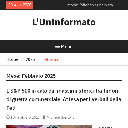
Skip
09 Ago, 2026
Omoda: l’offensiva Chery tra i
to
mecha per la Generazione Z e le
content
ammiraglie ipertecnologiche
L'UnInformato
Strategie di rendimento: Enel e la
resilienza di Coca-Cola
Volvo EX30: Il paradosso svedese
tra salotto minimalista e sconti
Menu
da discount
Home
2025
Febbraio
Mese:
Febbraio 2025
L’S&P 500 in calo dai massimi storici tra timori
di guerra commerciale. Attesa per i verbali della
Fed
19 Febbraio 2025
Michele Santoro