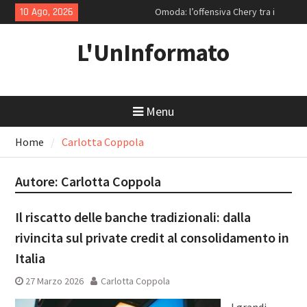
Skip
10 Ago, 2026
Omoda: l’offensiva Chery tra i
to
mecha per la Generazione Z e le
content
ammiraglie ipertecnologiche
L'UnInformato
Strategie di rendimento: Enel e la
resilienza di Coca-Cola
Volvo EX30: Il paradosso svedese
tra salotto minimalista e sconti
Menu
da discount
Home
Carlotta Coppola
Autore:
Carlotta Coppola
Il riscatto delle banche tradizionali: dalla
rivincita sul private credit al consolidamento in
Italia
27 Marzo 2026
Carlotta Coppola