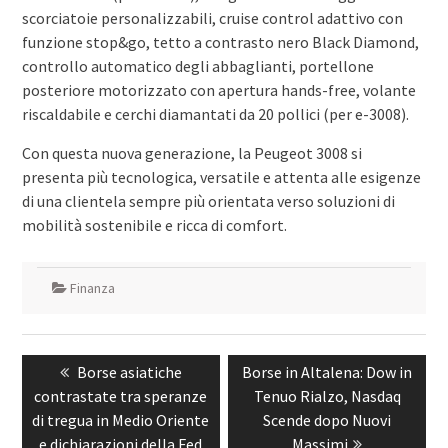
scorciatoie personalizzabili, cruise control adattivo con
funzione stop&go, tetto a contrasto nero Black Diamond,
controllo automatico degli abbaglianti, portellone
posteriore motorizzato con apertura hands-free, volante
riscaldabile e cerchi diamantati da 20 pollici (per e-3008).
Con questa nuova generazione, la Peugeot 3008 si
presenta più tecnologica, versatile e attenta alle esigenze
di una clientela sempre più orientata verso soluzioni di
mobilità sostenibile e ricca di comfort.
Finanza
Navigazione
Previous
Next
Borse asiatiche
Borse in Altalena: Dow in
articoli
post:
post:
contrastate tra speranze
Tenuo Rialzo, Nasdaq
di tregua in Medio Oriente
Scende dopo Nuovi
e dichiarazioni della Fed
Massimi