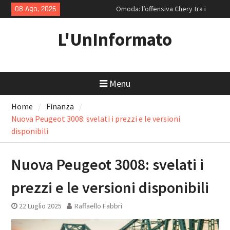
Skip
08 Ago, 2026
Omoda: l’offensiva Chery tra i
to
mecha per la Generazione Z e le
content
ammiraglie ipertecnologiche
L'UnInformato
Strategie di rendimento: Enel e la
resilienza di Coca-Cola
Volvo EX30: Il paradosso svedese
tra salotto minimalista e sconti
Menu
da discount
Home
Finanza
Nuova Peugeot 3008: svelati i prezzi e le versioni
disponibili
Nuova Peugeot 3008: svelati i
prezzi e le versioni disponibili
22 Luglio 2025
Raffaello Fabbri