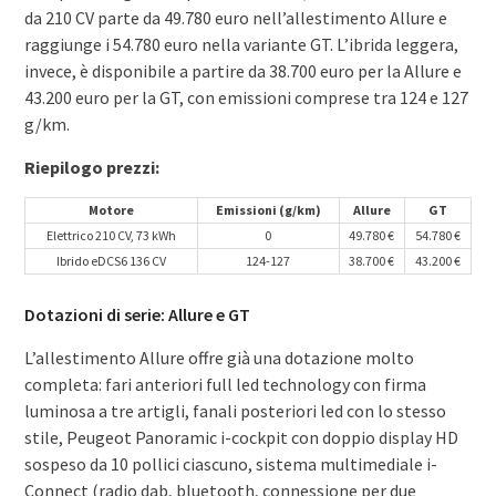
da 210 CV parte da 49.780 euro nell’allestimento Allure e
raggiunge i 54.780 euro nella variante GT. L’ibrida leggera,
invece, è disponibile a partire da 38.700 euro per la Allure e
43.200 euro per la GT, con emissioni comprese tra 124 e 127
g/km.
Riepilogo prezzi:
Motore
Emissioni (g/km)
Allure
GT
Elettrico 210 CV, 73 kWh
0
49.780 €
54.780 €
Ibrido eDCS6 136 CV
124-127
38.700 €
43.200 €
Dotazioni di serie: Allure e GT
L’allestimento Allure offre già una dotazione molto
completa: fari anteriori full led technology con firma
luminosa a tre artigli, fanali posteriori led con lo stesso
stile, Peugeot Panoramic i-cockpit con doppio display HD
sospeso da 10 pollici ciascuno, sistema multimediale i-
Connect (radio dab, bluetooth, connessione per due