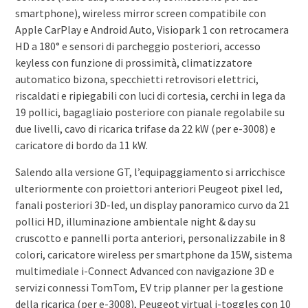
smartphone), wireless mirror screen compatibile con
Apple CarPlay e Android Auto, Visiopark 1 con retrocamera
HD a 180° e sensori di parcheggio posteriori, accesso
keyless con funzione di prossimità, climatizzatore
automatico bizona, specchietti retrovisori elettrici,
riscaldati e ripiegabili con luci di cortesia, cerchi in lega da
19 pollici, bagagliaio posteriore con pianale regolabile su
due livelli, cavo di ricarica trifase da 22 kW (per e-3008) e
caricatore di bordo da 11 kW.
Salendo alla versione GT, l’equipaggiamento si arricchisce
ulteriormente con proiettori anteriori Peugeot pixel led,
fanali posteriori 3D-led, un display panoramico curvo da 21
pollici HD, illuminazione ambientale night & day su
cruscotto e pannelli porta anteriori, personalizzabile in 8
colori, caricatore wireless per smartphone da 15W, sistema
multimediale i-Connect Advanced con navigazione 3D e
servizi connessi TomTom, EV trip planner per la gestione
della ricarica (per e-3008), Peugeot virtual i-toggles con 10