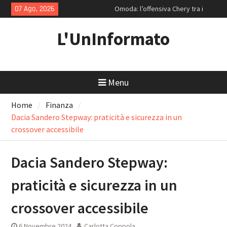
Skip
07 Ago, 2026
Omoda: l’offensiva Chery tra i
to
mecha per la Generazione Z e le
content
ammiraglie ipertecnologiche
L'UnInformato
Strategie di rendimento: Enel e la
resilienza di Coca-Cola
Volvo EX30: Il paradosso svedese
tra salotto minimalista e sconti
Menu
da discount
Home
Finanza
Dacia Sandero Stepway: praticità e sicurezza in un
crossover accessibile
Dacia Sandero Stepway:
praticità e sicurezza in un
crossover accessibile
6 Novembre 2024
Carlotta Coppola