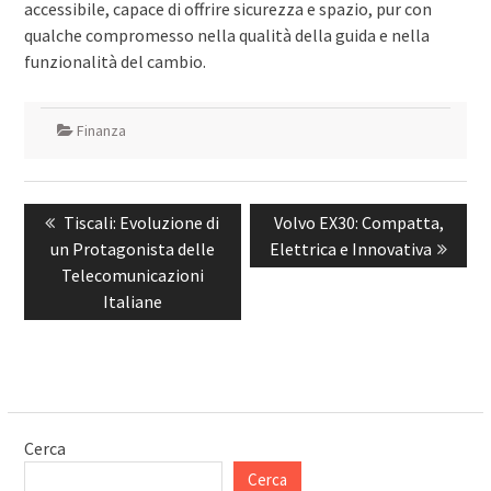
accessibile, capace di offrire sicurezza e spazio, pur con
qualche compromesso nella qualità della guida e nella
funzionalità del cambio.
Finanza
Navigazione
Previous
Next
Tiscali: Evoluzione di
Volvo EX30: Compatta,
articoli
post:
post:
un Protagonista delle
Elettrica e Innovativa
Telecomunicazioni
Italiane
Cerca
Cerca