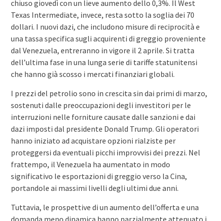
chiuso giovedì con un lieve aumento dello 0,3%. Il West
Texas Intermediate, invece, resta sotto la soglia dei 70
dollari. I nuovi dazi, che includono misure di reciprocità e
una tassa specifica sugli acquirenti di greggio proveniente
dal Venezuela, entreranno in vigore il 2 aprile. Si tratta
dell’ultima fase in una lunga serie di tariffe statunitensi
che hanno già scosso i mercati finanziari globali.
I prezzi del petrolio sono in crescita sin dai primi di marzo,
sostenuti dalle preoccupazioni degli investitori per le
interruzioni nelle forniture causate dalle sanzioni e dai
dazi imposti dal presidente Donald Trump. Gli operatori
hanno iniziato ad acquistare opzioni rialziste per
proteggersi da eventuali picchi improvvisi dei prezzi. Nel
frattempo, il Venezuela ha aumentato in modo
significativo le esportazioni di greggio verso la Cina,
portandole ai massimi livelli degli ultimi due anni.
Tuttavia, le prospettive di un aumento dell’offerta e una
domanda meno dinamica hanno parzialmente attenuato i