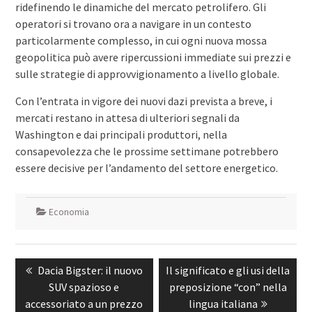
ridefinendo le dinamiche del mercato petrolifero. Gli
operatori si trovano ora a navigare in un contesto
particolarmente complesso, in cui ogni nuova mossa
geopolitica può avere ripercussioni immediate sui prezzi e
sulle strategie di approvvigionamento a livello globale.
Con l’entrata in vigore dei nuovi dazi prevista a breve, i
mercati restano in attesa di ulteriori segnali da
Washington e dai principali produttori, nella
consapevolezza che le prossime settimane potrebbero
essere decisive per l’andamento del settore energetico.
Economia
Navigazione
Previous
Next
Dacia Bigster: il nuovo
Il significato e gli usi della
articoli
post:
post:
SUV spazioso e
preposizione “con” nella
accessoriato a un prezzo
lingua italiana