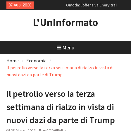
Skip
07 Ago, 2026
Omoda: l’offensiva Chery tra i
to
mecha per la Generazione Z e le
content
ammiraglie ipertecnologiche
L'UnInformato
Strategie di rendimento: Enel e la
resilienza di Coca-Cola
Volvo EX30: Il paradosso svedese
tra salotto minimalista e sconti
Menu
da discount
Home
Economia
Il petrolio verso la terza settimana di rialzo in vista di
nuovi dazi da parte di Trump
Il petrolio verso la terza
settimana di rialzo in vista di
nuovi dazi da parte di Trump
28 Marzo 2025
mAODHlFAPo